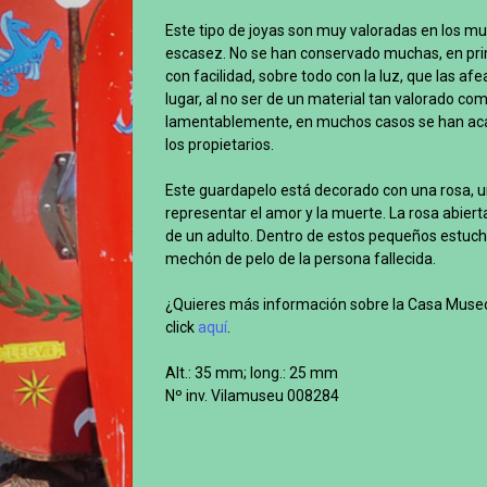
Este tipo de joyas son muy valoradas en los mu
escasez. No se han conservado muchas, en pri
con facilidad, sobre todo con la luz, que las af
lugar, al no ser de un material tan valorado como
lamentablemente, en muchos casos se han ac
los propietarios.
Este guardapelo está decorado con una rosa, un
representar el amor y la muerte. La rosa abier
de un adulto. Dentro de estos pequeños estuch
mechón de pelo de la persona fallecida.
¿Quieres más información sobre la Casa Muse
click
aquí
.
Alt.: 35 mm; long.: 25 mm
Nº inv. Vilamuseu 008284