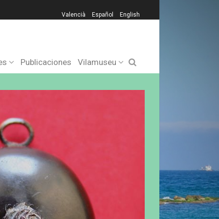
Valencià
Español
English
es
Publicaciones
Vilamuseu