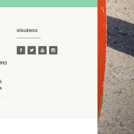
SÍGUENOS
 993
6
s