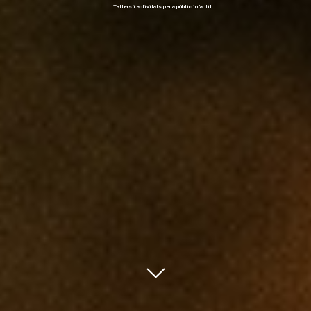
T
a
l
l
e
r
s
i
a
c
t
i
v
i
t
a
t
s
p
e
r
a
p
ú
b
l
i
c
i
n
f
a
n
t
i
l