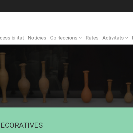
cessibilitat
Notícies
Col·leccions
Rutes
Activitats
DECORATIVES