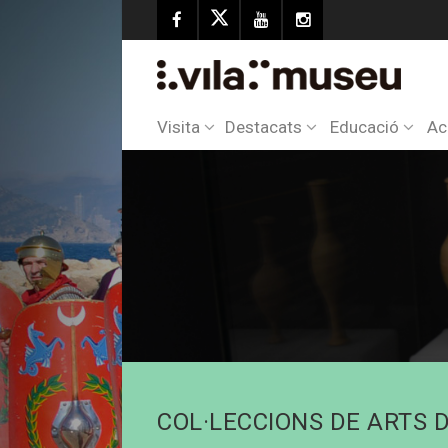
Visita
Destacats
Educació
Ac
COL·LECCIONS DE ARTS 