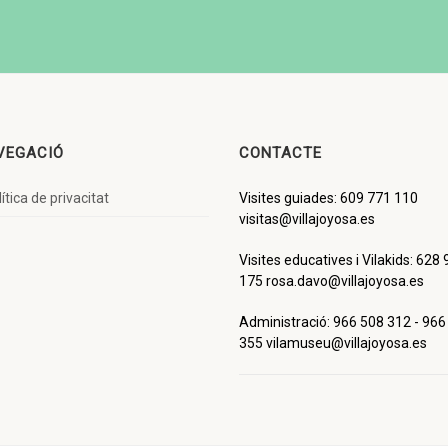
VEGACIÓ
CONTACTE
ítica de privacitat
Visites guiades: 609 771 110
visitas@villajoyosa.es
Visites educatives i Vilakids: 628
175 rosa.davo@villajoyosa.es
Administració: 966 508 312 - 966
355 vilamuseu@villajoyosa.es