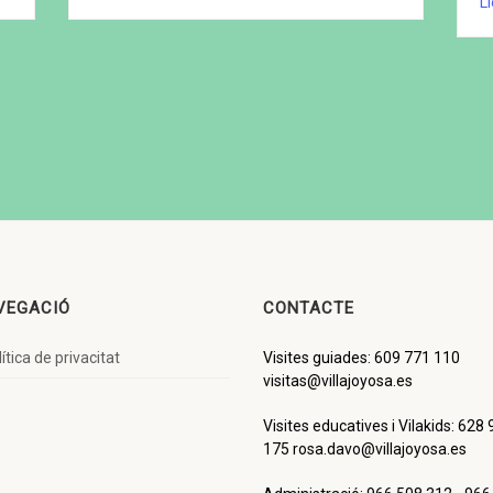
L
VEGACIÓ
CONTACTE
ítica de privacitat
Visites guiades: 609 771 110
visitas@villajoyosa.es
Visites educatives i Vilakids: 628
175 rosa.davo@villajoyosa.es