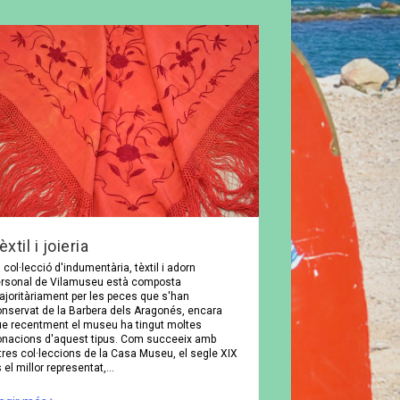
èxtil i joieria
 col·lecció d'indumentària, tèxtil i adorn
ersonal de Vilamuseu està composta
joritàriament per les peces que s'han
nservat de la Barbera dels Aragonés, encara
e recentment el museu ha tingut moltes
onacions d'aquest tipus. Com succeeix amb
tres col·leccions de la Casa Museu, el segle XIX
 el millor representat,…