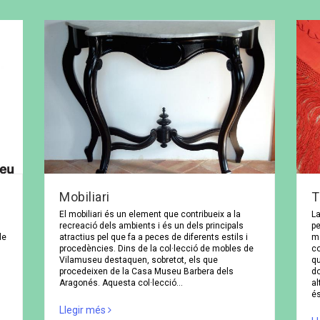
Mobiliari
T
El mobiliari és un element que contribueix a la
La
recreació dels ambients i és un dels principals
p
le
atractius pel que fa a peces de diferents estils i
ma
procedències. Dins de la col·lecció de mobles de
co
Vilamuseu destaquen, sobretot, els que
qu
procedeixen de la Casa Museu Barbera dels
d
Aragonés. Aquesta col·lecció…
al
és
Llegir més