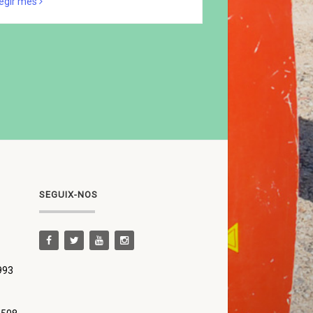
legir més
SEGUIX-NOS
 993