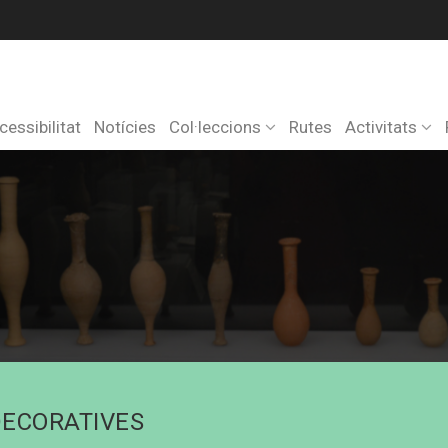
cessibilitat
Notícies
Col·leccions
Rutes
Activitats
DECORATIVES