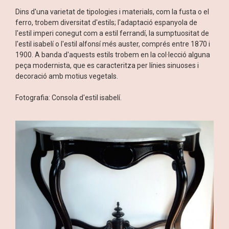
Dins d'una varietat de tipologies i materials, com la fusta o el
ferro, trobem diversitat d'estils; l'adaptació espanyola de
l'estil imperi conegut com a estil ferrandí, la sumptuositat de
l'estil isabelí o l'estil alfonsí més auster, comprés entre 1870 i
1900. A banda d'aquests estils trobem en la col·lecció alguna
peça modernista, que es caracteritza per línies sinuoses i
decoració amb motius vegetals.
Fotografia: Consola d'estil isabelí.