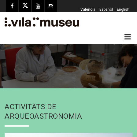
Valencià
Español
English
ACTIVITATS DE
ARQUEOASTRONOMIA