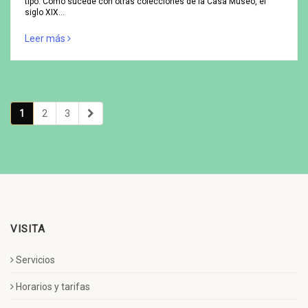
tipo. Como sucede con otras colecciones de la Casa Museo, el
siglo XIX…
Leer más
1
2
3
VISITA
Servicios
Horarios y tarifas