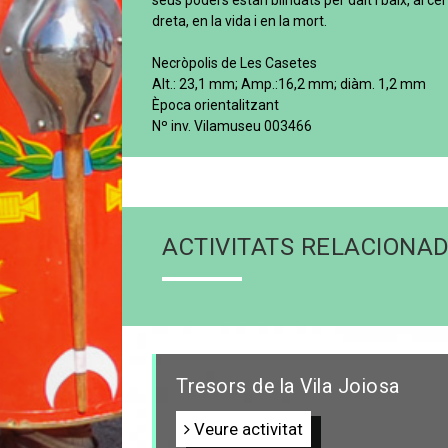
seus poders estan blindats per dalt i baix, al cel i 
dreta, en la vida i en la mort.
Necròpolis de Les Casetes
Alt.: 23,1 mm; Amp.:16,2 mm; diàm. 1,2 mm
Època orientalitzant
Nº inv. Vilamuseu 003466
ACTIVITATS RELACIONA
Tresors de la Vila Joiosa
Veure activitat