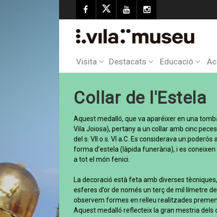
Visita
Destacats
Educació
Ac
Collar de l'Estela
Aquest medalló, que va aparéixer en una tomba
Vila Joiosa), pertany a un collar amb cinc peces d
del s. VII o s. VI a.C. Es considerava un poderó
forma d’estela (làpida funerària), i es coneix
a tot el món fenici.
La decoració està feta amb diverses tècniques, e
esferes d’or de només un terç de mil·límetre de 
observem formes en relleu realitzades prement 
Aquest medalló reflecteix la gran mestria dels 