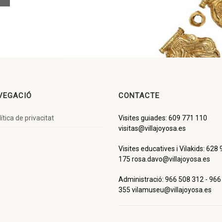
VEGACIÓ
CONTACTE
ítica de privacitat
Visites guiades: 609 771 110
visitas@villajoyosa.es
Visites educatives i Vilakids: 628
175 rosa.davo@villajoyosa.es
Administració: 966 508 312 - 966
355 vilamuseu@villajoyosa.es