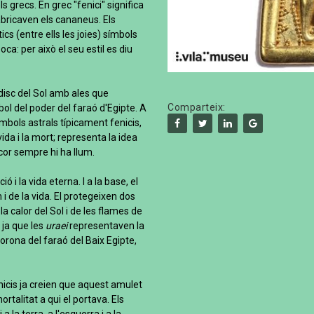
ls grecs. En grec "fenici" significa
bricaven els cananeus. Els
tics (entre ells les joies) símbols
poca: per això el seu estil es diu
 disc del Sol amb ales que
Comparteix:
bol del poder del faraó d'Egipte. A
símbols astrals típicament fenicis,
a vida i la mort; representa la idea
scor sempre hi ha llum.
ó i la vida eterna. I a la base, el
 i de la vida. El protegeixen dos
a calor del Sol i de les flames de
 ja que les
uraei
representaven la
rona del faraó del Baix Egipte,
fenicis ja creien que aquest amulet
talitat a qui el portava. Els