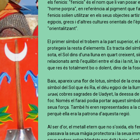
els fenicis: "fenicis" és el nom que li van posar e
"home porpra", en referència al pigment que fa
fenicis solien utilitzar en els seus objectes artís
egipcis, grecs i d'altres cultures orientals de l'è
"orientalitzant".
El primer símbol el trobem a la part superior, el
protegeix la resta d'elements. Es tracta del sím
sota, el Sol dins d’una lluna en quart creixent, 
relacionats amb l’equilibri entre el dia i la nit, l
que res és totalment bo o dolent, dins de la fo
Baix, apareix una flor de lotus, símbol de la creaci
símbol del Sol que és Ra, el déu egipci de la llum
uraei
, cobres sagrades de Uadyet, la deessa de l
foc. Només el faraó podia portar aquest símbol
seua força. També hi eren representades a la co
perquè ella era la patrona d'aquesta regió.
Al ser d'or, el metall etern que no s'oxida, els 
passava la seua màgia protectora i la seua immor