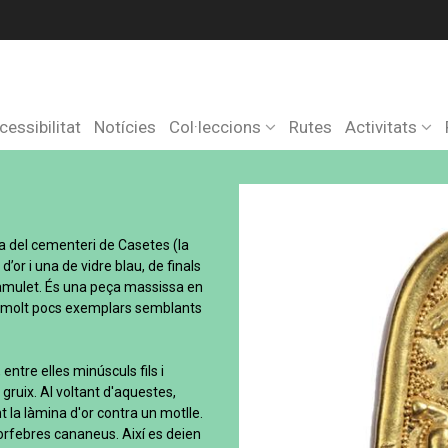
cessibilitat
Notícies
Col·leccions
Rutes
Activitats
 del cementeri de Casetes (la
’or i una de vidre blau, de finals
s amulet. És una peça massissa en
en molt pocs exemplars semblants
ntre elles minúsculs fils i
gruix. Al voltant d'aquestes,
la làmina d'or contra un motlle.
orfebres cananeus. Així es deien