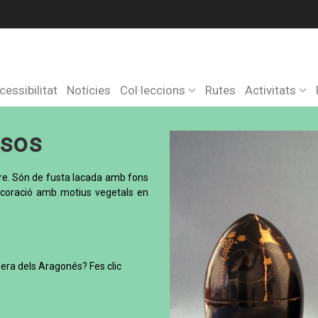
cessibilitat
Notícies
Col·leccions
Rutes
Activitats
esos
tre. Són de fusta lacada amb fons
. Decoració amb motius vegetals en
ra dels Aragonés? Fes clic