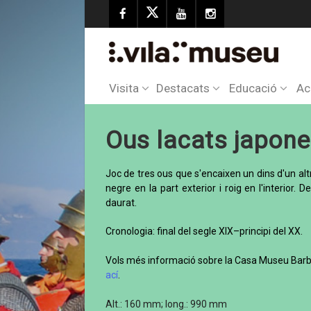
Visita
Destacats
Educació
Ac
Ous lacats japon
Joc de tres ous que s'encaixen un dins d'un al
negre en la part exterior i roig en l'interior
daurat.
Cronologia: final del segle XIX–principi del XX.
Vols més informació sobre la Casa Museu Barbe
ací
.
Alt.: 160 mm; long.: 990 mm