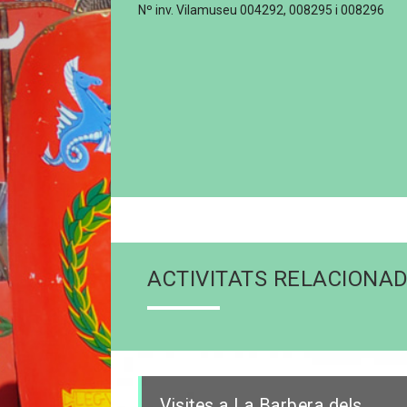
Nº inv. Vilamuseu 004292, 008295 i 008296
ACTIVITATS RELACIONA
Visites a La Barbera dels