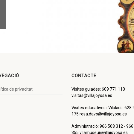
VEGACIÓ
CONTACTE
ítica de privacitat
Visites guiades: 609 771 110
visitas@villajoyosa.es
Visites educatives i Vilakids: 628
175 rosa.davo@villajoyosa.es
Administració: 966 508 312 - 966
355 vilamuseu@villajoyosa.es