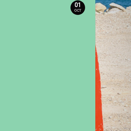
01
OCT