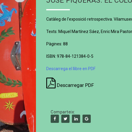
JOSÉ PIQUERAS. EL COLO
Catàleg de l'exposició retrospectiva. Vilamus
Texts: Miquel Martínez Sáez, Enric Mira Pasto
Pàgines: 88
ISBN: 978-84-121384-0-5
Descarrega el llibre en PDF
Descarregar PDF
Comparteix: