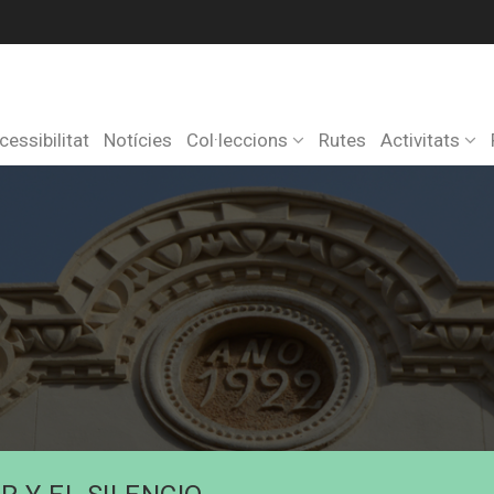
cessibilitat
Notícies
Col·leccions
Rutes
Activitats