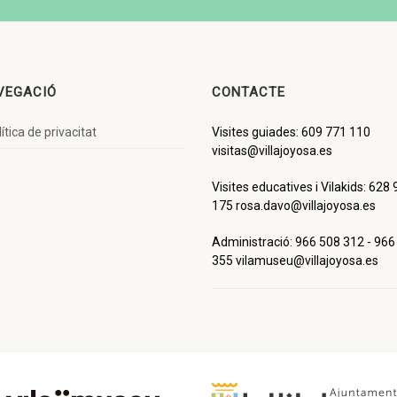
VEGACIÓ
CONTACTE
ítica de privacitat
Visites guiades: 609 771 110
visitas@villajoyosa.es
Visites educatives i Vilakids: 628
175 rosa.davo@villajoyosa.es
Administració: 966 508 312 - 966
355 vilamuseu@villajoyosa.es