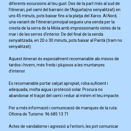
diferents excursions al teu gust. Des de la part més al sud de
l’itinerari, pel camí del barranc de l’Aigüeta(no senyalitzat) en
uns 45 minuts, pots baixar fins a la platja del Xarco. Al Nord,
una variant de l’itinerari principal segueix una senda per la
cresta de la serra de la Mola amb impressionants vistes de la
mar i de les serres d’interior. De del final de la senda
senyalitzada, en 20 o 30 minuts, pots baixar al Pantà (tram no
senyalitzat).
Aquest itinerari és especialment recomanable als mesos de
tardos i hivern, més freds i plujosos a les muntanyes
d’interior.
Es recomanable portar calçat apropiat, roba suficient i
adequada, molta aigua i protecció solar. Procura no
abandonar el traçat del camí i reduir al mínim el teu impacte.
Per a més informació i comunicació de manques de la ruta:
Oficina de Turisme: 96 685 13 71
Actes de vandalisme i agressió a l’entorn, les pot comunicar